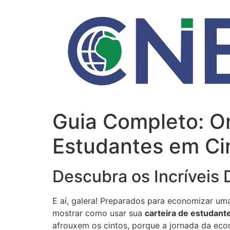
Ir
para
o
conteúdo
Guia Completo: O
Estudantes em C
Descubra os Incríveis
E aí, galera! Preparados para economizar uma
mostrar como usar sua
carteira de estudant
afrouxem os cintos, porque a jornada da ec