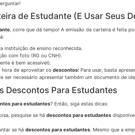
erguntar!
ira de Estudante (E Usar Seus D
dante
, corre que dá tempo! A emissão da carteira é feita p
á:
instituição de ensino reconhecida.
ção com foto (RG ou CNH).
nte é bem acessível).
 hora de aproveitar os
descontos
! Para usar, basta apre
de ser necessário apresentar também um documento de ide
s Descontos Para Estudantes
ntos para estudantes
? Então, siga estas dicas:
isa, pesquise se há
descontos para estudantes
disponívei
ntar se há
descontos para estudantes
. Mesmo que a empr